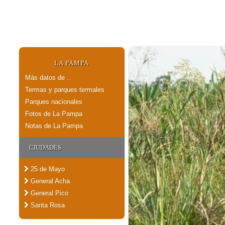
LA PAMPA
Más datos de ..
Termas y parques termales
Parques nacionales
Fotos de La Pampa
Notas de La Pampa
CIUDADES
25 de Mayo
General Acha
General Pico
Santa Rosa