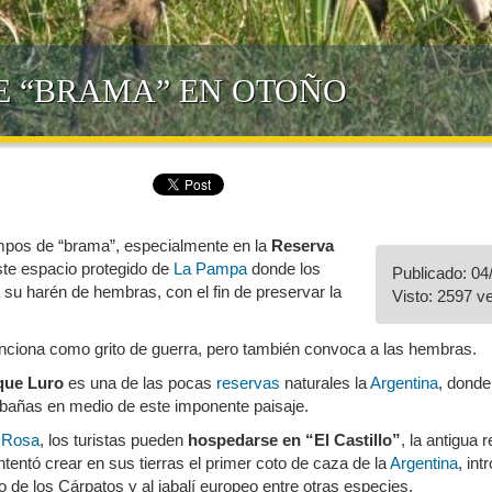
E “BRAMA” EN OTOÑO
empos de “brama”, especialmente en la
Reserva
ste espacio protegido de
La Pampa
donde los
Publicado: 04
 su harén de hembras, con el fin de preservar la
Visto: 2597 v
nciona como grito de guerra, pero también convoca a las hembras.
que Luro
es una de las pocas
reservas
naturales la
Argentina
, donde
cabañas en medio de este imponente paisaje.
 Rosa
, los turistas pueden
hospedarse en “El Castillo”
, la antigua 
ntentó crear en sus tierras el primer coto de caza de la
Argentina
, in
do de los Cárpatos y al jabalí europeo entre otras especies.