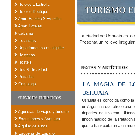
Hoteles 1 Estrella
TURISMO E
Hoteles Boutique
Apart Hoteles 3 Estrellas
Apart Hoteles
Cabañas
La ciudad de Ushuaia es la c
Estancias
Presenta un relieve irregular
Departamentos en alquiler
Hosterias
Hostels
NOTAS Y ARTÍCULOS
Bed & Breakfast
Posadas
LA MAGIA DE L
Campings
USHUAIA
SERVICIOS TURÍSTICOS
Ushuaia es conocida como la 
en Argentina que ofrece una e
Agencias de viajes y turismo
deportes de invierno. Ubicad
Excursiones y Aventura
rincón mágico de la Patagoni
que te transportarán a un mu
Alquiler de autos
Escuelas de Español