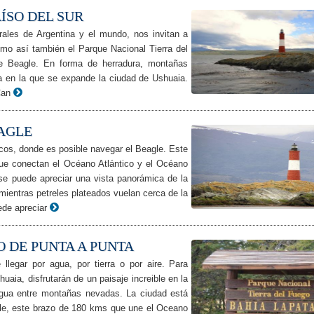
ÍSO DEL SUR
ales de Argentina y el mundo, nos invitan a
omo así también el Parque Nacional Tierra del
de Beagle. En forma de herradura, montañas
a en la que se expande la ciudad de Ushuaia.
Can
AGLE
cos, donde es posible navegar el Beagle. Este
ue conectan el Océano Atlántico y el Océano
 se puede apreciar una vista panorámica de la
mientras petreles plateados vuelan cerca de la
ede apreciar
O DE PUNTA A PUNTA
llegar por agua, por tierra o por aire. Para
uaia, disfrutarán de un paisaje increible en la
agua entre montañas nevadas. La ciudad está
gle, este brazo de 180 kms que une el Oceano