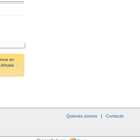
rvar en
Ushuaia
∙
Quienes somos
|
Contacto