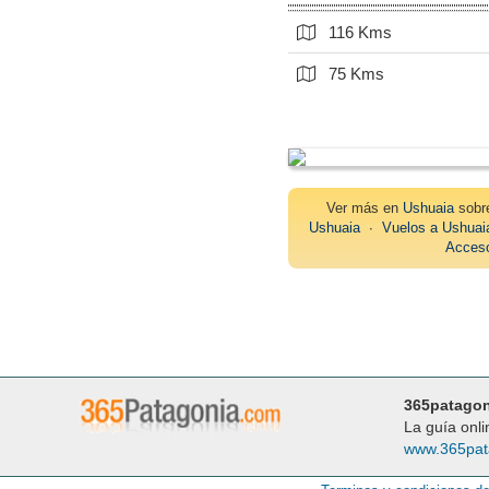
116 Kms
75 Kms
Ver más en
Ushuaia
sob
Ushuaia
∙
Vuelos a Ushuai
Acceso
365patago
La guía onli
www.365pat