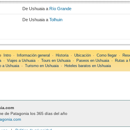
De Ushuaia a
Río Grande
De Ushuaia a
Tolhuin
re
Intro
∙
Información general
∙
Historia
∙
Ubicación
∙
Como llegar
∙
Rese
a
∙
Viajes a Ushuaia
∙
Tours en Ushuaia
∙
Paseos en Ushuaia
∙
Rutas a 
 a Ushuaia
∙
Turismo en Ushuaia
∙
Hoteles baratos en Ushuaia
nia.com
ne de Patagonia los 365 días del año
agonia.com