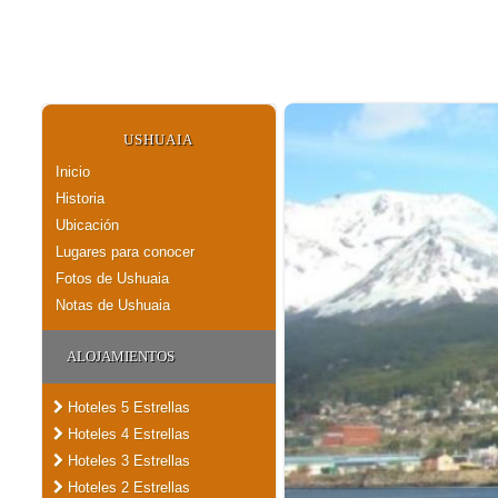
USHUAIA
Inicio
Historia
Ubicación
Lugares para conocer
Fotos de Ushuaia
Notas de Ushuaia
ALOJAMIENTOS
Hoteles 5 Estrellas
Hoteles 4 Estrellas
Hoteles 3 Estrellas
Hoteles 2 Estrellas