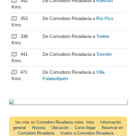
342
De Comodoro Rivadavia a
Rawson
Kms
353
De Comodoro Rivadavia a
Río Pico
Kms
338
De Comodoro Rivadavia a
Trelew
Kms
441
De Comodoro Rivadavia a
Trevelin
Kms
471
De Comodoro Rivadavia a
Villa
Kms
Futalaufquen
Ver más en
Comodoro Rivadavia
sobre
Intro
∙
Información
general
∙
Historia
∙
Ubicación
∙
Como llegar
∙
Reservar en
Comodoro Rivadavia
∙
Vuelos a Comodoro Rivadavia
∙