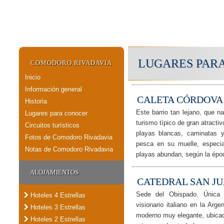
LUGARES PAR
COMODORO RIVADAVIA
Inicio
Información general
CALETA CÓRDOVA
Historia
Este barrio tan lejano, que 
Lugares para conocer
turismo típico de gran atract
Circuitos turísticos
playas blancas, caminatas 
Fotos de Comodoro Rivadavia
pesca en su muelle, especi
Notas de Comodoro Rivadavia
playas abundan, según la époc
ALOJAMIENTOS
CATEDRAL SAN J
Sede del Obispado. Única 
Hoteles 4 Estrellas
visionario italiano en la Arg
Hoteles 3 Estrellas
moderno muy elegante, ubicad
Hoteles 2 Estrellas