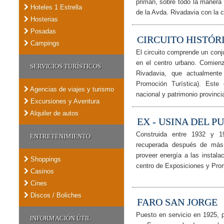
priman, sobre todo la manera
Hoteles 1 Estrella
de la Avda. Rivadavia con la c
Hosterias
Posadas
CIRCUITO HISTÓR
Campings
El circuito comprende un conj
en el centro urbano. Comien
SERVICIOS TURÍSTICOS
Rivadavia, que actualment
Promoción Turística). Este
Agencias de viajes y turismo
nacional y patrimonio provincia
Excursiones y Aventura
Alquiler de autos
EX - USINA DEL P
Construida entre 1932 y 1
ENTRETENIMIENTO
recuperada después de más
proveer energía a las instal
Shoppings
centro de Exposiciones y Prom
Casinos
Cines
Discos / Boliches
FARO SAN JORGE
Puesto en servicio en 1925, 
INFORMACIÓN ÚTIL