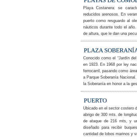
PLAYAS DE COMO
Playa Costanera: se caract
reducidos arenosos. En verano
puerto como resguardo al olea
náuticos durante todo el año
de altura, que le dan una pecu
PLAZA SOBERANÍ
Conocido como el “Jardín del
en 1923. En 1968 por ley naci
ferrocarril, pasando como área
a Parque Soberanía Nacional.
la Soberanía en honor a la ge
PUERTO
Ubicado en el sector costero d
abrigo de 300 mts. de longit
de ataque de 216 mts, y un
diseñado para recibir buque
cantidad de lobos marinos y v