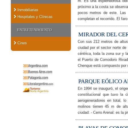
m. Es una esplendorosa obra 
próximo a la costa se observan
Inmobiliarias
pocos metros de este. Las 
Hospitales y Clínicas
completan el recorrido. El faro
ENTRETENIMIENTO
MIRADOR DEL CE
Con sus 212 metros de altura
Cines
ciudad por el sector norte de
céntrica, toda la zona sur y 
el Puerto de Comodoro Rivada
Chenque está compuesto por m
PARQUE EÓLICO 
En 1994 se inauguró, el orig
constitucional que tuvo la 
aerogeneradores en total, 
molinos tienen 45 m de altur
ciudad: - Cerro Arenal: es la p