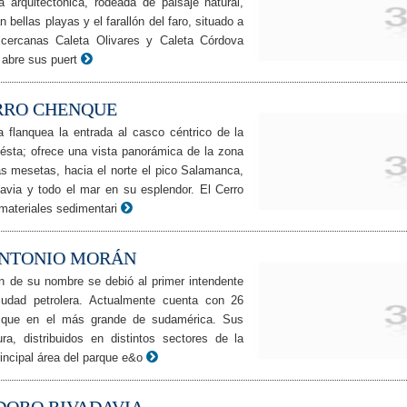
arquitectónica, rodeada de paisaje natural,
 bellas playas y el farallón del faro, situado a
cercanas Caleta Olivares y Caleta Córdova
 abre sus puert
RRO CHENQUE
 flanquea la entrada al casco céntrico de la
 ésta; ofrece una vista panorámica de la zona
las mesetas, hacia el norte el pico Salamanca,
via y todo el mar en su esplendor. El Cerro
ateriales sedimentari
ANTONIO MORÁN
en de su nombre se debió al primer intendente
ciudad petrolera. Actualmente cuenta con 26
lo que en el más grande de sudamérica. Sus
a, distribuidos en distintos sectores de la
rincipal área del parque e&o