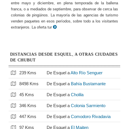
entre mayo y diciembre, en plena temporada de la ballena
franca, o a mediados de septiembre, para observar de cerca las
colonias de pingüinos. La mayoría de las agencias de turismo
venden paquetes en esos períodos, sobre todo a los visitantes
extranjeros. La oferta tur
DISTANCIAS DESDE ESQUEL, A OTRAS CIUDADES
DE CHUBUT
239 Kms
De Esquel a
Alto Río Senguer
8498 Kms
De Esquel a
Bahía Bustamante
45 Kms
De Esquel a
Cholila
346 Kms
De Esquel a
Colonia Sarmiento
447 Kms
De Esquel a
Comodoro Rivadavia
97 Kms
De Esquel a
El Maiten