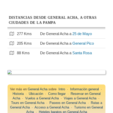
DISTANCIAS DESDE GENERAL ACHA, A OTRAS
CIUDADES DE LA PAMPA
277 Kms
De General Acha a
25 de Mayo
205 Kms
De General Acha a
General Pico
88 Kms
De General Acha a
Santa Rosa
Ver más en
General Acha
sobre
Intro
∙
Información general
∙
Historia
∙
Ubicación
∙
Como llegar
∙
Reservar en General
Acha
∙
Vuelos a General Acha
∙
Viajes a General Acha
∙
Tours en General Acha
∙
Paseos en General Acha
∙
Rutas a
General Acha
∙
Acceso a General Acha
∙
Turismo en General
Acha
∙
Hoteles baratos en General Acha