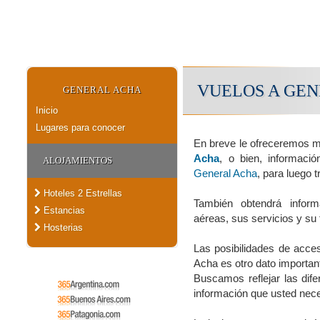
VUELOS A GE
GENERAL ACHA
Inicio
Lugares para conocer
En breve le ofreceremos 
Acha
, o bien, informaci
ALOJAMIENTOS
General Acha
, para luego t
Hoteles 2 Estrellas
También obtendrá inform
Estancias
aéreas, sus servicios y su 
Hosterias
Las posibilidades de acces
Acha es otro dato importan
Buscamos reflejar las dife
información que usted nece