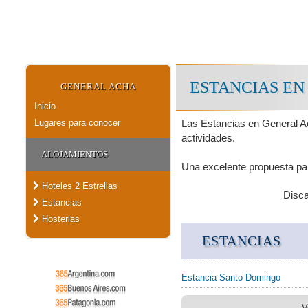
ESTANCIAS EN
GENERAL ACHA
Inicio
Lugares para conocer
Las Estancias en General Ac
actividades.
ALOJAMIENTOS
Una excelente propuesta par
Hoteles 2 Estrellas
Disc
Estancias
Hosterias
ESTANCIAS
Estancia Santo Domingo
V