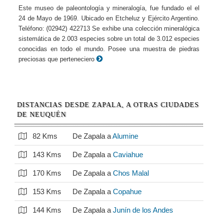
Este museo de paleontología y mineralogía, fue fundado el el
24 de Mayo de 1969. Ubicado en Etcheluz y Ejército Argentino.
Teléfono: (02942) 422713 Se exhibe una colección mineralógica
sistemática de 2.003 especies sobre un total de 3.012 especies
conocidas en todo el mundo. Posee una muestra de piedras
preciosas que perteneciero
DISTANCIAS DESDE ZAPALA, A OTRAS CIUDADES
DE NEUQUÉN
82 Kms
De Zapala a
Alumine
143 Kms
De Zapala a
Caviahue
170 Kms
De Zapala a
Chos Malal
153 Kms
De Zapala a
Copahue
144 Kms
De Zapala a
Junín de los Andes