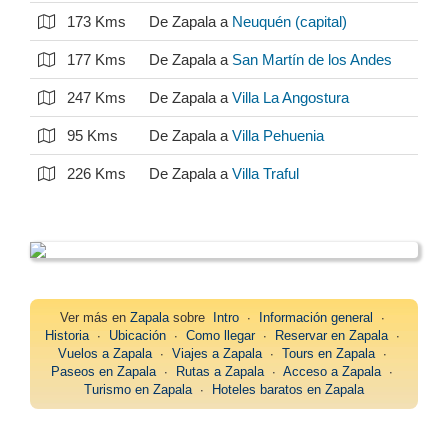
173 Kms
De Zapala a
Neuquén (capital)
177 Kms
De Zapala a
San Martín de los Andes
247 Kms
De Zapala a
Villa La Angostura
95 Kms
De Zapala a
Villa Pehuenia
226 Kms
De Zapala a
Villa Traful
Ver más en
Zapala
sobre
Intro
∙
Información general
∙
Historia
∙
Ubicación
∙
Como llegar
∙
Reservar en Zapala
∙
Vuelos a Zapala
∙
Viajes a Zapala
∙
Tours en Zapala
∙
Paseos en Zapala
∙
Rutas a Zapala
∙
Acceso a Zapala
∙
Turismo en Zapala
∙
Hoteles baratos en Zapala