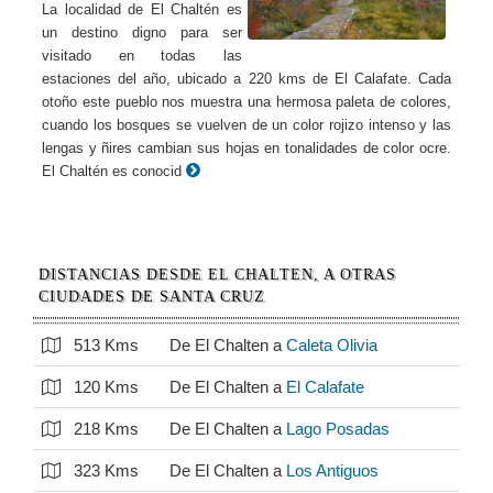
La localidad de El Chaltén es
un destino digno para ser
visitado en todas las
estaciones del año, ubicado a 220 kms de El Calafate. Cada
otoño este pueblo nos muestra una hermosa paleta de colores,
cuando los bosques se vuelven de un color rojizo intenso y las
lengas y ñires cambian sus hojas en tonalidades de color ocre.
El Chaltén es conocid
DISTANCIAS DESDE EL CHALTEN, A OTRAS
CIUDADES DE SANTA CRUZ
513 Kms
De El Chalten a
Caleta Olivia
120 Kms
De El Chalten a
El Calafate
218 Kms
De El Chalten a
Lago Posadas
323 Kms
De El Chalten a
Los Antiguos