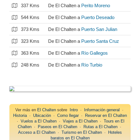
337 Kms
De El Chalten a
Perito Moreno
544 Kms
De El Chalten a
Puerto Deseado
373 Kms
De El Chalten a
Puerto San Julian
323 Kms
De El Chalten a
Puerto Santa Cruz
363 Kms
De El Chalten a
Río Gallegos
248 Kms
De El Chalten a
Río Turbio
Ver más en
El Chalten
sobre
Intro
∙
Información general
∙
Historia
∙
Ubicación
∙
Como llegar
∙
Reservar en El Chalten
∙
Vuelos a El Chalten
∙
Viajes a El Chalten
∙
Tours en El
Chalten
∙
Paseos en El Chalten
∙
Rutas a El Chalten
∙
Acceso a El Chalten
∙
Turismo en El Chalten
∙
Hoteles
baratos en El Chalten