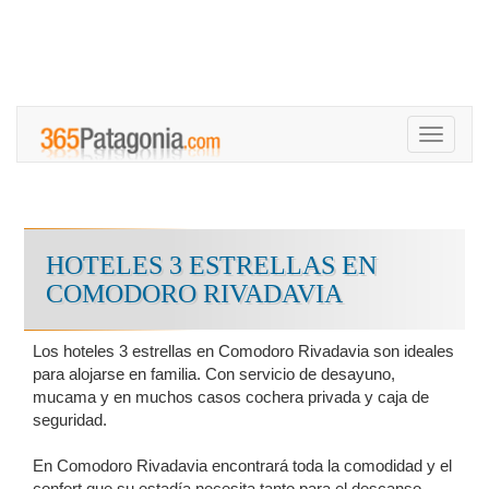
Toggle
navigati
HOTELES 3 ESTRELLAS EN
COMODORO RIVADAVIA
Los hoteles 3 estrellas en Comodoro Rivadavia son ideales
para alojarse en familia. Con servicio de desayuno,
mucama y en muchos casos cochera privada y caja de
seguridad.
En Comodoro Rivadavia encontrará toda la comodidad y el
confort que su estadía necesita tanto para el descanso