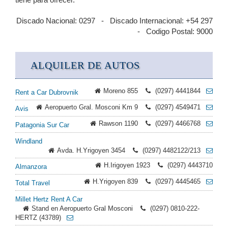
Discado Nacional: 0297 - Discado Internacional: +54 297
- Codigo Postal: 9000
ALQUILER DE AUTOS
Moreno 855
(0297) 4441844
Rent a Car Dubrovnik
Aeropuerto Gral. Mosconi Km 9
(0297) 4549471
Avis
Rawson 1190
(0297) 4466768
Patagonia Sur Car
Windland
Avda. H.Yrigoyen 3454
(0297) 4482122/213
H.Irigoyen 1923
(0297) 4443710
Almanzora
H.Yrigoyen 839
(0297) 4445465
Total Travel
Millet Hertz Rent A Car
Stand en Aeropuerto Gral Mosconi
(0297) 0810-222-
HERTZ (43789)