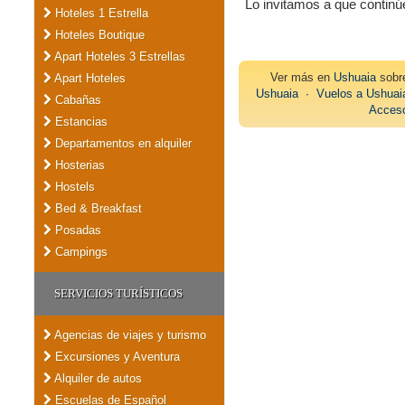
Lo invitamos a que contin
Hoteles 1 Estrella
Hoteles Boutique
Apart Hoteles 3 Estrellas
Ver más en
Ushuaia
sob
Apart Hoteles
Ushuaia
∙
Vuelos a Ushuai
Cabañas
Acceso
Estancias
Departamentos en alquiler
Hosterias
Hostels
Bed & Breakfast
Posadas
Campings
SERVICIOS TURÍSTICOS
Agencias de viajes y turismo
Excursiones y Aventura
Alquiler de autos
Escuelas de Español