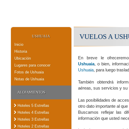
VUELOS A USH
USHUAIA
Inicio
Historia
En breve le ofrecerem
Ubicación
Ushuaia
, o bien, informa
Lugares para conocer
Ushuaia
, para luego trasla
Fotos de Ushuaia
Notas de Ushuaia
También obtendrá inform
aéreas, sus servicios y su 
ALOJAMIENTOS
Las posibilidades de acceso
Hoteles 5 Estrellas
otro dato importante al qu
Buscamos reflejar las di
Hoteles 4 Estrellas
información que usted nece
Hoteles 3 Estrellas
Hoteles 2 Estrellas