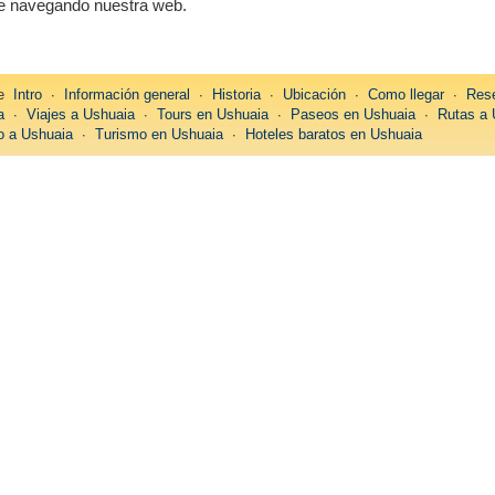
úe navegando nuestra web.
re
Intro
∙
Información general
∙
Historia
∙
Ubicación
∙
Como llegar
∙
Rese
a
∙
Viajes a Ushuaia
∙
Tours en Ushuaia
∙
Paseos en Ushuaia
∙
Rutas a 
 a Ushuaia
∙
Turismo en Ushuaia
∙
Hoteles baratos en Ushuaia