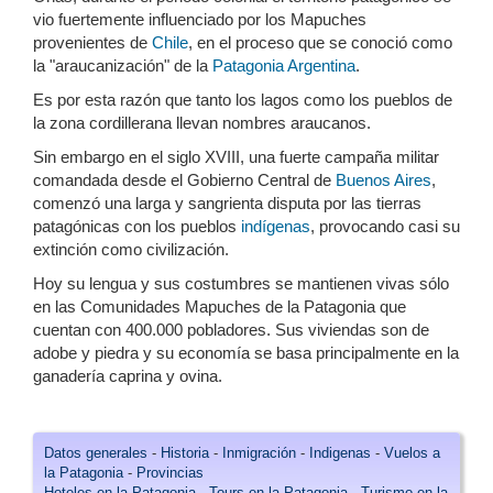
vio fuertemente influenciado por los Mapuches
provenientes de
Chile
, en el proceso que se conoció como
la "araucanización" de la
Patagonia Argentina
.
Es por esta razón que tanto los lagos como los pueblos de
la zona cordillerana llevan nombres araucanos.
Sin embargo en el siglo XVIII, una fuerte campaña militar
comandada desde el Gobierno Central de
Buenos Aires
,
comenzó una larga y sangrienta disputa por las tierras
patagónicas con los pueblos
indígenas
, provocando casi su
extinción como civilización.
Hoy su lengua y sus costumbres se mantienen vivas sólo
en las Comunidades Mapuches de la Patagonia que
cuentan con 400.000 pobladores. Sus viviendas son de
adobe y piedra y su economía se basa principalmente en la
ganadería caprina y ovina.
Datos generales
-
Historia
-
Inmigración
-
Indigenas
-
Vuelos a
la Patagonia
-
Provincias
Hoteles en la Patagonia
-
Tours en la Patagonia
-
Turismo en la