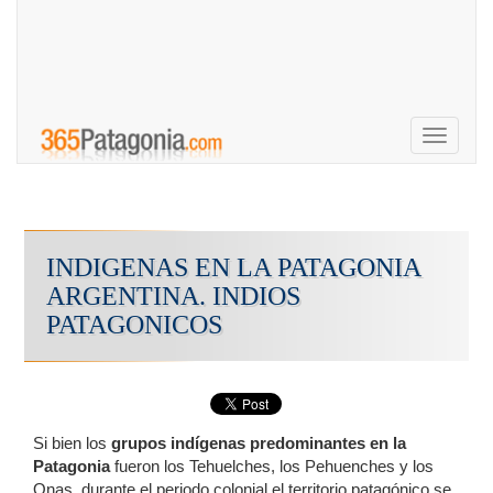
Toggle
navigati
INDIGENAS EN LA PATAGONIA
ARGENTINA. INDIOS
PATAGONICOS
Si bien los
grupos indígenas predominantes en la
Patagonia
fueron los Tehuelches, los Pehuenches y los
Onas, durante el periodo colonial el territorio patagónico se