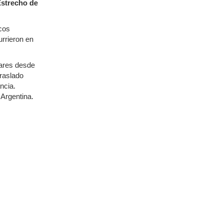
strecho de
icos
urrieron en
lares desde
raslado
ncia.
 Argentina.