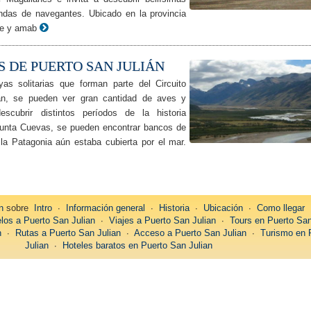
endas de navegantes. Ubicado en la provincia
le y amab
 DE PUERTO SAN JULIÁN
s solitarias que forman parte del Circuito
án, se pueden ver gran cantidad de aves y
scubrir distintos períodos de la historia
Punta Cuevas, se pueden encontrar bancos de
 la Patagonia aún estaba cubierta por el mar.
n
sobre
Intro
∙
Información general
∙
Historia
∙
Ubicación
∙
Como llegar
los a Puerto San Julian
∙
Viajes a Puerto San Julian
∙
Tours en Puerto San
n
∙
Rutas a Puerto San Julian
∙
Acceso a Puerto San Julian
∙
Turismo en 
Julian
∙
Hoteles baratos en Puerto San Julian