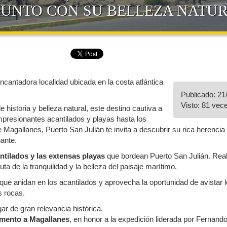
 JUNTO CON SU BELLEZA NATU
cantadora localidad ubicada en la costa atlántica
Publicado: 21
Visto: 81 vec
historia y belleza natural, este destino cautiva a
mpresionantes acantilados y playas hasta los
 Magallanes, Puerto San Julián te invita a descubrir su rica herencia 
ante.
tilados y las extensas playas
que bordean Puerto San Julián. Real
uta de la tranquilidad y la belleza del paisaje marítimo.
que anidan en los acantilados y aprovecha la oportunidad de avistar 
 rocas.
ar de gran relevancia histórica.
ento a Magallanes
, en honor a la expedición liderada por Fernand