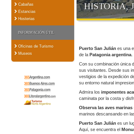
HISTORIA,
Cabañas
Estancias
Hosterias
INFORMACIÓN ÚTIL
Oficinas de Turismo
Puerto San Julián
es una en
Museos
de la
Patagonia argentina
.
Con su combinación única de 
sus visitantes. Desde sus i
vestigios de la expedición de
su entorno natural impresion
Admira los
imponentes acan
caminata por la costa y disfr
Observa las aves marinas
marinos descansando en las
Puerto San Julián
es un lug
Aquí, se encuentra el
Monum