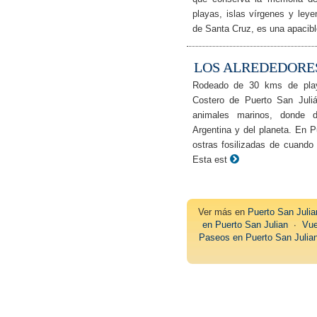
playas, islas vírgenes y ley
de Santa Cruz, es una apacib
LOS ALREDEDORES
Rodeado de 30 kms de playa
Costero de Puerto San Juli
animales marinos, donde de
Argentina y del planeta. En 
ostras fosilizadas de cuando
Esta est
Ver más en
Puerto San Julia
en Puerto San Julian
∙
Vue
Paseos en Puerto San Julia