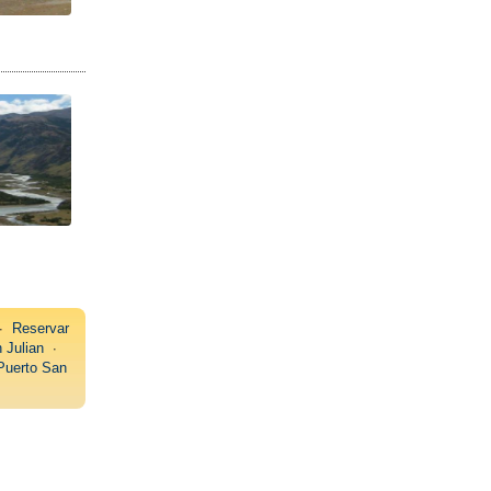
∙
Reservar
 Julian
∙
Puerto San