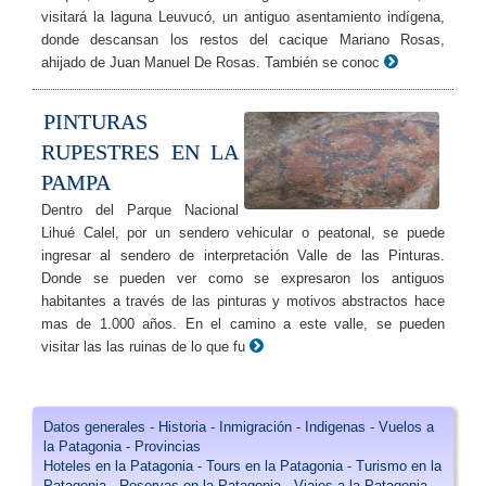
visitará la laguna Leuvucó, un antiguo asentamiento indígena,
donde descansan los restos del cacique Mariano Rosas,
ahijado de Juan Manuel De Rosas. También se conoc
PINTURAS
RUPESTRES EN LA
PAMPA
Dentro del Parque Nacional
Lihué Calel, por un sendero vehicular o peatonal, se puede
ingresar al sendero de interpretación Valle de las Pinturas.
Donde se pueden ver como se expresaron los antiguos
habitantes a través de las pinturas y motivos abstractos hace
mas de 1.000 años. En el camino a este valle, se pueden
visitar las las ruinas de lo que fu
Datos generales
-
Historia
-
Inmigración
-
Indigenas
-
Vuelos a
la Patagonia
-
Provincias
Hoteles en la Patagonia
-
Tours en la Patagonia
-
Turismo en la
Patagonia
-
Reservas en la Patagonia
-
Viajes a la Patagonia