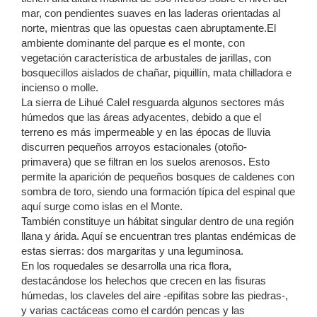
mar, con pendientes suaves en las laderas orientadas al
norte, mientras que las opuestas caen abruptamente.El
ambiente dominante del parque es el monte, con
vegetación característica de arbustales de jarillas, con
bosquecillos aislados de chañar, piquillín, mata chilladora e
incienso o molle.
La sierra de Lihué Calel resguarda algunos sectores más
húmedos que las áreas adyacentes, debido a que el
terreno es más impermeable y en las épocas de lluvia
discurren pequeños arroyos estacionales (otoño-
primavera) que se filtran en los suelos arenosos. Esto
permite la aparición de pequeños bosques de caldenes con
sombra de toro, siendo una formación típica del espinal que
aquí surge como islas en el Monte.
También constituye un hábitat singular dentro de una región
llana y árida. Aquí se encuentran tres plantas endémicas de
estas sierras: dos margaritas y una leguminosa.
En los roquedales se desarrolla una rica flora,
destacándose los helechos que crecen en las fisuras
húmedas, los claveles del aire -epifitas sobre las piedras-,
y varias cactáceas como el cardón pencas y las