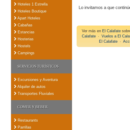
Hoteles 1 Estrella
Lo invitamos a que contin
Hoteles Boutique
Apart Hoteles
Cabañas
Ver más en
El Calafate
sob
Estancias
Calafate
∙
Vuelos a El Cala
Hosterias
El Calafate
∙
Acc
Hostels
Campings
SERVICIOS TURÍSTICOS
Excursiones y Aventura
Alquiler de autos
Transportes Fluviales
COMER Y BEBER
Restaurants
Parrillas