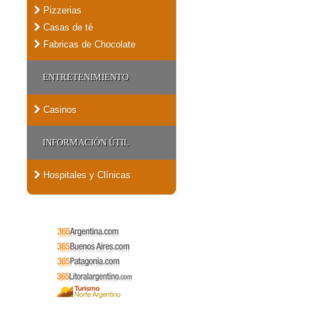
Pizzerias
Casas de té
Fabricas de Chocolate
ENTRETENIMIENTO
Casinos
INFORMACIÓN ÚTIL
Hospitales y Clínicas