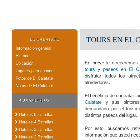
TOURS EN EL 
EL CALAFATE
Información general
Historia
En breve le ofreceremos 
Ubicación
tours y paseos en El Ca
Lugares para conocer
disfrutar todos los atra
Fotos de El Calafate
alrededores.
Notas de El Calafate
El beneficio de contratar t
ALOJAMIENTOS
Calafate
y sus pintores
demandado por el turismo
Hoteles 5 Estrellas
distintos paseos del lugar.
Hoteles 4 Estrellas
Por esto, buscamos refle
Hoteles 3 Estrellas
información que usted nece
Hoteles 2 Estrellas