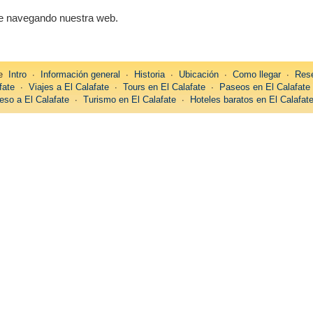
úe navegando nuestra web.
re
Intro
∙
Información general
∙
Historia
∙
Ubicación
∙
Como llegar
∙
Rese
fate
∙
Viajes a El Calafate
∙
Tours en El Calafate
∙
Paseos en El Calafate
eso a El Calafate
∙
Turismo en El Calafate
∙
Hoteles baratos en El Calafat