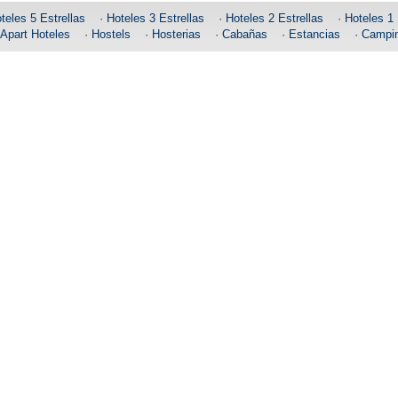
teles 5 Estrellas
·
Hoteles 3 Estrellas
·
Hoteles 2 Estrellas
·
Hoteles 1 
Apart Hoteles
·
Hostels
·
Hosterias
·
Cabañas
·
Estancias
·
Campi