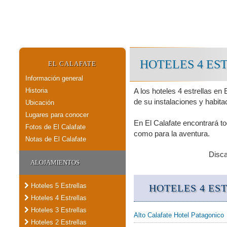
HOTELES 4 ES
EL CALAFATE
Información general
Historia
A los hoteles 4 estrellas en 
de su instalaciones y habita
Ubicación
Lugares para conocer
En El Calafate encontrará to
Fotos de El Calafate
como para la aventura.
Notas de El Calafate
Disc
ALOJAMIENTOS
Hoteles 5 Estrellas
HOTELES 4 ES
Hoteles 4 Estrellas
Hoteles 3 Estrellas
Alto Calafate Hotel Patagonico
Hoteles 2 Estrellas