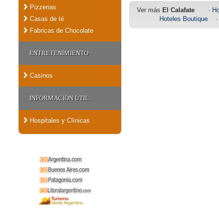
Pizzerias
Ver más
El Calafate
·
Ho
Casas de té
Hoteles Boutique
·
Fabricas de Chocolate
ENTRETENIMIENTO
Casinos
INFORMACIÓN ÚTIL
Hospitales y Clínicas