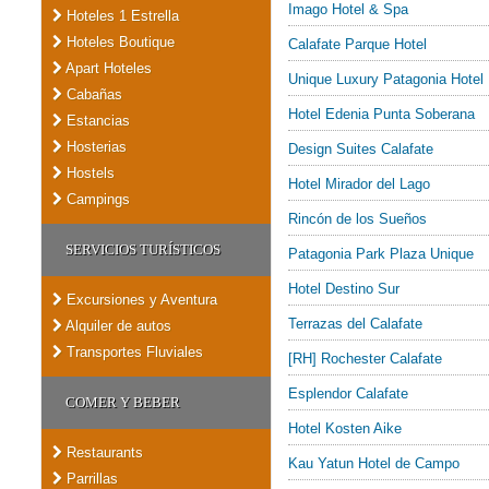
Imago Hotel & Spa
Hoteles 1 Estrella
Hoteles Boutique
Calafate Parque Hotel
Apart Hoteles
Unique Luxury Patagonia Hotel
Cabañas
Hotel Edenia Punta Soberana
Estancias
Hosterias
Design Suites Calafate
Hostels
Hotel Mirador del Lago
Campings
Rincón de los Sueños
SERVICIOS TURÍSTICOS
Patagonia Park Plaza Unique
Hotel Destino Sur
Excursiones y Aventura
Terrazas del Calafate
Alquiler de autos
Transportes Fluviales
[RH] Rochester Calafate
Esplendor Calafate
COMER Y BEBER
Hotel Kosten Aike
Restaurants
Kau Yatun Hotel de Campo
Parrillas