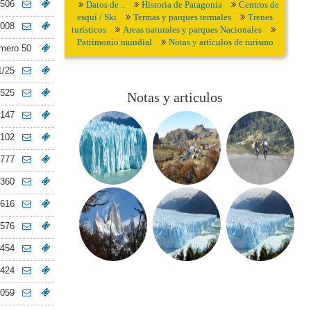
 506
Datos de ..
Historia de Patagonia
Centros de
esquí / Ski
Termas y parques termales
Trenes
3008
turísticos
Areas naturales y parques Nacionales
Patrimonio mundial
Notas y artículos de turismo
umero 50
1/25
4525
Notas y articulos
/147
4102
1777
3360
6616
3576
2454
2424
1059