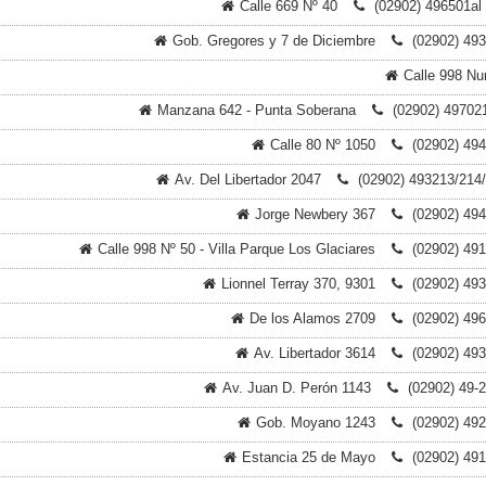
Calle 669 Nº 40
(02902) 496501al
Gob. Gregores y 7 de Diciembre
(02902) 49
Calle 998 N
Manzana 642 - Punta Soberana
(02902) 49702
Calle 80 Nº 1050
(02902) 49
Av. Del Libertador 2047
(02902) 493213/214
Jorge Newbery 367
(02902) 49
Calle 998 Nº 50 - Villa Parque Los Glaciares
(02902) 49
Lionnel Terray 370, 9301
(02902) 49
De los Alamos 2709
(02902) 49
Av. Libertador 3614
(02902) 49
Av. Juan D. Perón 1143
(02902) 49-
Gob. Moyano 1243
(02902) 49
Estancia 25 de Mayo
(02902) 49