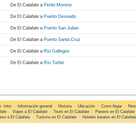
De El Calafate a
Perito Moreno
De El Calafate a
Puerto Deseado
De El Calafate a
Puerto San Julian
De El Calafate a
Puerto Santa Cruz
De El Calafate a
Río Gallegos
De El Calafate a
Río Turbio
re
Intro
∙
Información general
∙
Historia
∙
Ubicación
∙
Como llegar
∙
Rese
fate
∙
Viajes a El Calafate
∙
Tours en El Calafate
∙
Paseos en El Calafate
eso a El Calafate
∙
Turismo en El Calafate
∙
Hoteles baratos en El Calafat