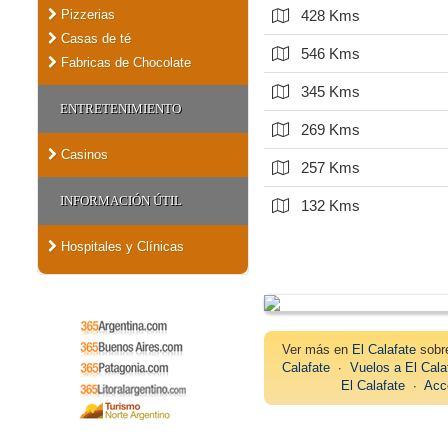
Pizzerias
428 Kms
Casas de té
546 Kms
Fabricas de Chocolate
345 Kms
ENTRETENIMIENTO
269 Kms
Casinos
257 Kms
INFORMACIÓN ÚTIL
132 Kms
Hospitales y Clínicas
Ver más en
El Calafate
sob
Calafate
∙
Vuelos a El Cala
El Calafate
∙
Acc