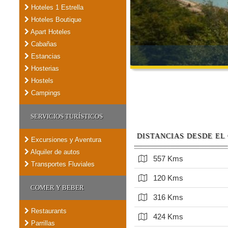
Hoteles 1 Estrella
Hoteles Boutique
Apart Hoteles
Cabañas
Estancias
Hosterias
Hostels
Campings
SERVICIOS TURÍSTICOS
DISTANCIAS DESDE EL
Excursiones y Aventura
Alquiler de autos
557 Kms
Transportes Fluviales
120 Kms
COMER Y BEBER
316 Kms
Restaurants
424 Kms
Parrillas