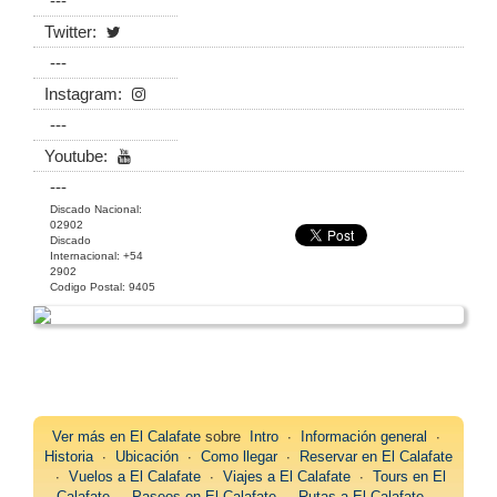
---
Twitter:
---
Instagram:
---
Youtube:
---
Discado Nacional:
02902
Discado
Internacional: +54
2902
Codigo Postal: 9405
Ver más en
El Calafate
sobre
Intro
∙
Información general
∙
Historia
∙
Ubicación
∙
Como llegar
∙
Reservar en El Calafate
∙
Vuelos a El Calafate
∙
Viajes a El Calafate
∙
Tours en El
Calafate
∙
Paseos en El Calafate
∙
Rutas a El Calafate
∙