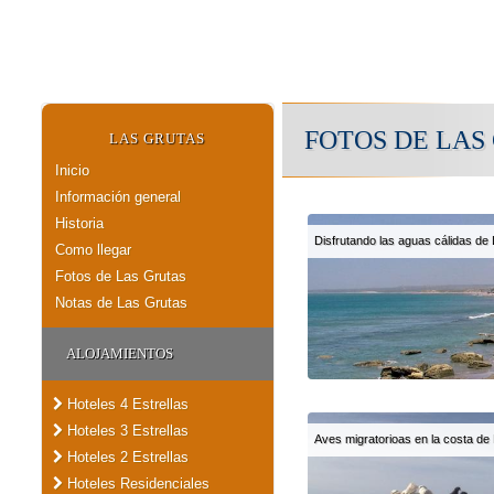
FOTOS DE LAS
LAS GRUTAS
Inicio
Información general
Historia
Disfrutando las aguas cálidas de
Como llegar
Fotos de Las Grutas
Notas de Las Grutas
ALOJAMIENTOS
Hoteles 4 Estrellas
Hoteles 3 Estrellas
Aves migratorioas en la costa de
Hoteles 2 Estrellas
Hoteles Residenciales