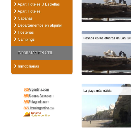
Apart Hoteles 3 Estrellas
Apart Hoteles
Cabañas
Departamentos en alquiler
Hosterias
Paseos en las afueras de Las Gr
Campings
INFORMACIÓN ÚTIL
Inmobiliarias
La playa más cálida