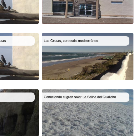
utas
Las Grutas, con estilo mediterráneo
Conociendo el gran salar La Salina del Gualicho