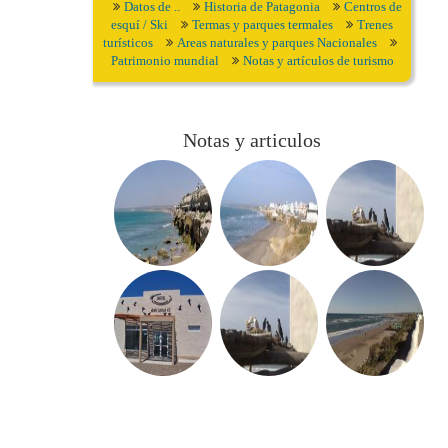
Datos de ..
Historia de Patagonia
Centros de
esquí / Ski
Termas y parques termales
Trenes
turísticos
Areas naturales y parques Nacionales
Patrimonio mundial
Notas y artículos de turismo
Notas y articulos