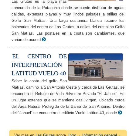
Las Grutas es la playa más
concurrida de la Patagonia donde se puede disfrutar de aguas
cálidas, extensas playas y muy lindos paisajes a orillas del
Golfo San Matías. Una larga costanera blanca recorre los
balnearios del centro de Las Grutas, a orillas del cristalino Golfo
San Matías. Las postales en la costa son cambiantes, que
varian de acuerd
EL CENTRO DE
INTERPRETACIÓN
LATITUD VUELO 40
Sobre la costa del golfo San
Matías, camino a San Antonio Oeste y cerca de Las Grutas, se
encuentra el Refugio de Vida Silvestre Privado “El Jahuel”. Es
un lugar extenso que se mantiene casi virgen, ubicado cerca
del Área Natural Protegida de la Bahía de San Antonio. Dentro
del "Jahuel” se encuentra el edificio Vuelo Latitud 40, donde
Ver más en
Las Grutas
sobre
Intro
∙
Información general
∙