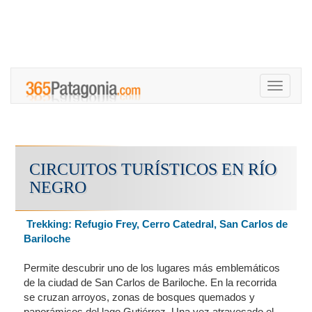
Toggle
navigati
CIRCUITOS TURÍSTICOS EN RÍO
NEGRO
Trekking: Refugio Frey, Cerro Catedral, San Carlos de
Bariloche
Permite descubrir uno de los lugares más emblemáticos
de la ciudad de San Carlos de Bariloche. En la recorrida
se cruzan arroyos, zonas de bosques quemados y
panorámicos del lago Gutiérrez. Una vez atravesado el