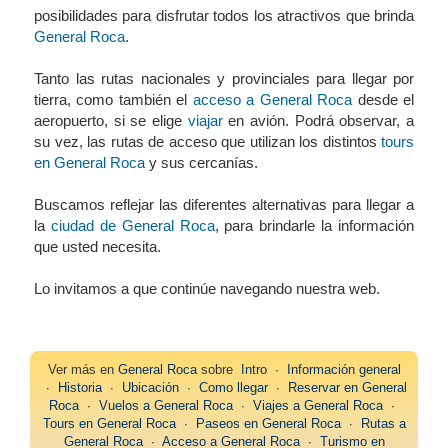
posibilidades para disfrutar todos los atractivos que brinda
General Roca
.
Tanto las rutas nacionales y provinciales para llegar por
tierra, como también el
acceso a General Roca
desde el
aeropuerto, si se elige
viajar
en avión. Podrá observar, a
su vez, las rutas de acceso que utilizan los distintos
tours
en General Roca
y sus cercanías.
Buscamos reflejar las diferentes alternativas para llegar a
la
ciudad de General Roca
, para brindarle la información
que usted necesita.
Lo invitamos a que continúe navegando nuestra web.
Ver más en
General Roca
sobre
Intro
∙
Información general
∙
Historia
∙
Ubicación
∙
Como llegar
∙
Reservar en General
Roca
∙
Vuelos a General Roca
∙
Viajes a General Roca
∙
Tours en General Roca
∙
Paseos en General Roca
∙
Rutas a
General Roca
∙
Acceso a General Roca
∙
Turismo en