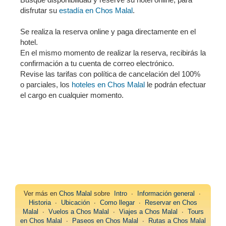
disfrutar su
estadía en Chos Malal
.
Se realiza la reserva online y paga directamente en el
hotel.
En el mismo momento de realizar la reserva, recibirás la
confirmación a tu cuenta de correo electrónico.
Revise las tarifas con política de cancelación del 100%
o parciales, los
hoteles en Chos Malal
le podrán efectuar
el cargo en cualquier momento.
Ver más en
Chos Malal
sobre
Intro
∙
Información general
∙
Historia
∙
Ubicación
∙
Como llegar
∙
Reservar en Chos
Malal
∙
Vuelos a Chos Malal
∙
Viajes a Chos Malal
∙
Tours
en Chos Malal
∙
Paseos en Chos Malal
∙
Rutas a Chos Malal