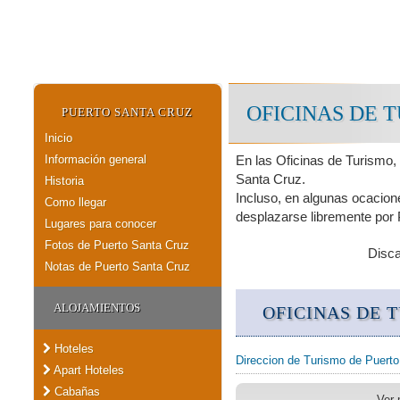
OFICINAS DE 
PUERTO SANTA CRUZ
Inicio
Información general
En las Oficinas de Turismo,
Santa Cruz.
Historia
Incluso, en algunas ocacion
Como llegar
desplazarse libremente por 
Lugares para conocer
Fotos de Puerto Santa Cruz
Disc
Notas de Puerto Santa Cruz
ALOJAMIENTOS
OFICINAS DE 
Hoteles
Direccion de Turismo de Puert
Apart Hoteles
Cabañas
Ver