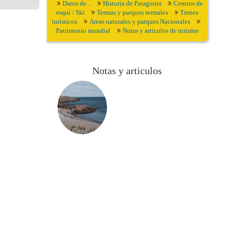
Datos de ..
Historia de Patagonia
Centros de
esquí / Ski
Termas y parques termales
Trenes
turísticos
Areas naturales y parques Nacionales
Patrimonio mundial
Notas y artículos de turismo
Notas y articulos