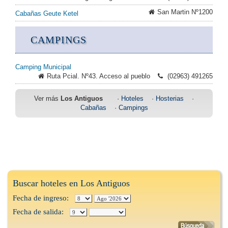
San Martin Nº1200
Cabañas Geute Ketel
CAMPINGS
Camping Municipal
Ruta Pcial. Nº43. Acceso al pueblo
(02963) 491265
Ver más
Los Antiguos
·
Hoteles
·
Hosterias
·
Cabañas
·
Campings
Buscar hoteles en Los Antiguos
Fecha de ingreso:
Fecha de salida: